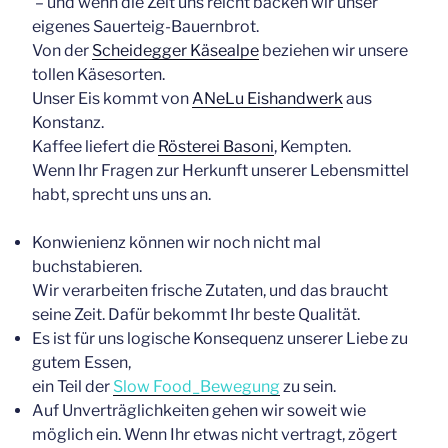
– und wenn die Zeit uns reicht backen wir unser
eigenes Sauerteig-Bauernbrot.
Von der
Scheidegger Käsealpe
beziehen wir unsere
tollen Käsesorten.
Unser Eis kommt von
ANeLu Eishandwerk
aus
Konstanz.
Kaffee liefert die
Rösterei Basoni
, Kempten.
Wenn Ihr Fragen zur Herkunft unserer Lebensmittel
habt, sprecht uns uns an.
Konwienienz können wir noch nicht mal
buchstabieren.
Wir verarbeiten frische Zutaten, und das braucht
seine Zeit. Dafür bekommt Ihr beste Qualität.
Es ist für uns logische Konsequenz unserer Liebe zu
gutem Essen,
ein Teil der
Slow Food_Bewegung
zu sein.
Auf Unverträglichkeiten gehen wir soweit wie
möglich ein. Wenn Ihr etwas nicht vertragt, zögert