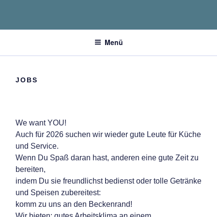
Zum
Inhalt
springen
essen und trinken
Menü
JOBS
We want YOU!
Auch für 2026 suchen wir wieder gute Leute für Küche
und Service.
Wenn Du Spaß daran hast, anderen eine gute Zeit zu
bereiten,
indem Du sie freundlichst bedienst oder tolle Getränke
und Speisen zubereitest:
komm zu uns an den Beckenrand!
Wir bieten: gutes Arbeitsklima an einem